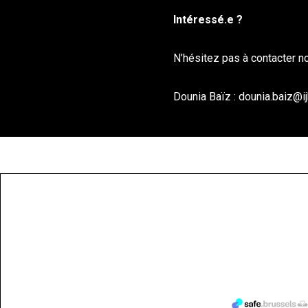
Intéressé.e ?
N’hésitez pas à contacter no
Dounia Baïz :
dounia.baiz@ij