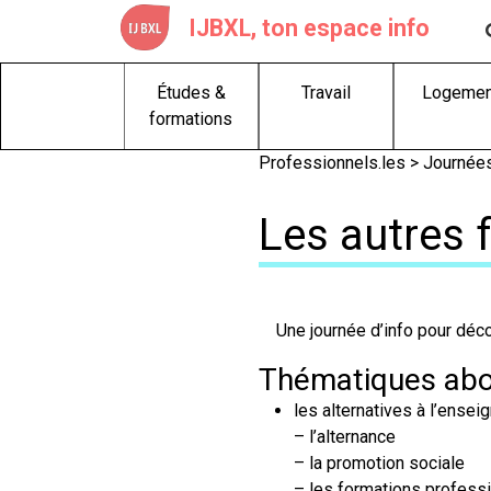
Skip
IJBXL, ton espace info
to
content
Études &
Travail
Logemen
formations
Professionnels.les >
Journées
Les autres 
Une journée d’info pour déco
Thématiques ab
les alternatives à l’ensei
– l’alternance
– la promotion sociale
– les formations profess