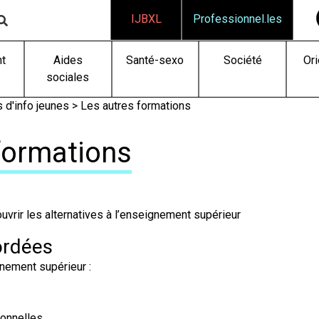
IJBXL
Professionnel.les
t
Aides
Santé-sexo
Société
Ori
sociales
 d'info jeunes
> Les autres formations
formations
uvrir les alternatives à l’enseignement supérieur
ordées
gnement supérieur :
ionnelles