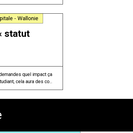
itale - Wallonie
« statut
s
e demandes quel impact ça
tudiant, cela aura des co...
e