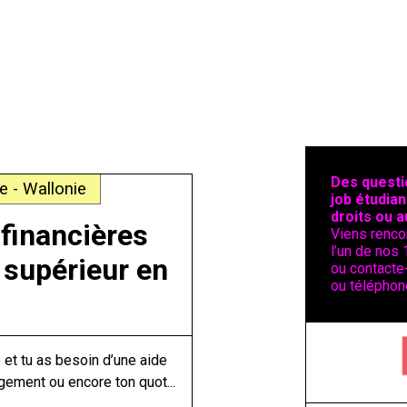
Des questi
e - Wallonie
job étudian
droits ou a
 financières
Viens renco
l’un de nos 
 supérieur en
ou contacte-
ou téléphon
et tu as besoin d’une aide
ogement ou encore ton quot...