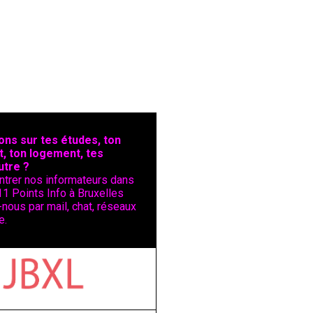
ons sur tes études, ton
t, ton logement, tes
utre ?
ntrer nos informateurs dans
11 Points Info à Bruxelles
nous par mail, chat, réseaux
e.