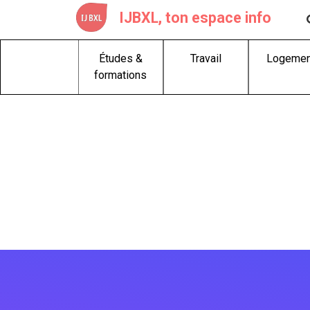
Skip
IJBXL, ton espace info
to
content
Études &
Travail
Logemen
formations