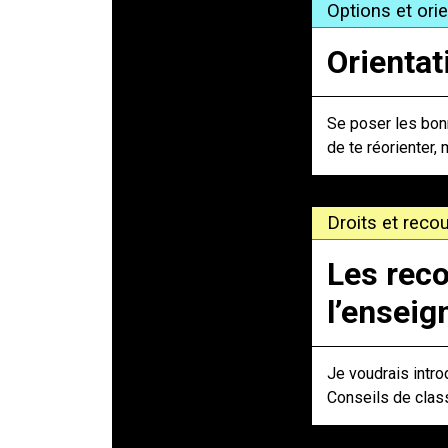
Options et ori
Orientat
Se poser les bonn
de te réorienter, 
Droits et recou
Les reco
l’ensei
Je voudrais intro
Conseils de clas