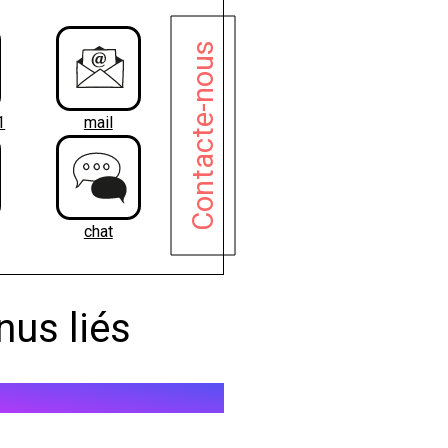
Contacte-nous
1
mail
chat
nus liés