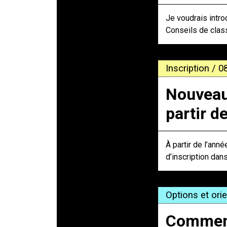
Je voudrais intro
Conseils de clas
Inscription / 0
Nouveaut
partir d
À partir de l’ann
d’inscription dan
Options et ori
Comment 