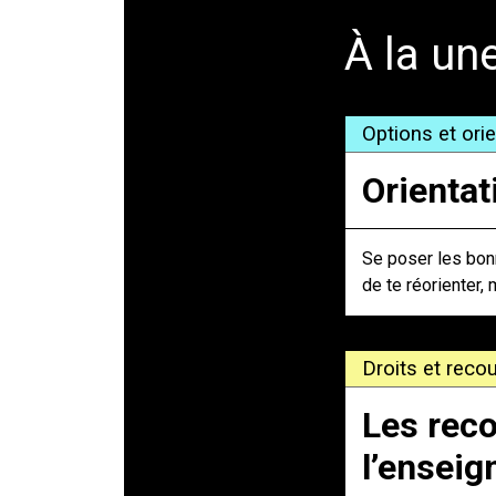
À la un
Options et ori
Orientat
Se poser les bonn
de te réorienter, 
Droits et recou
Les reco
l’ensei