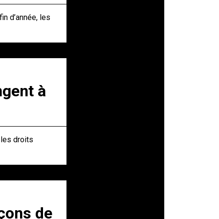
in d’année, les
ngent à
les droits
açons de