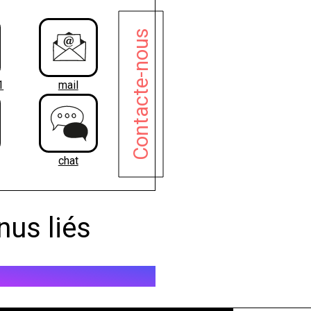
Contacte-nous
1
mail
chat
nus liés