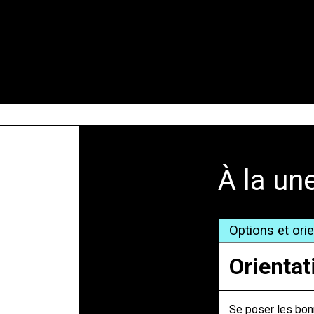
';
À la un
Options et ori
Orientat
Se poser les bonn