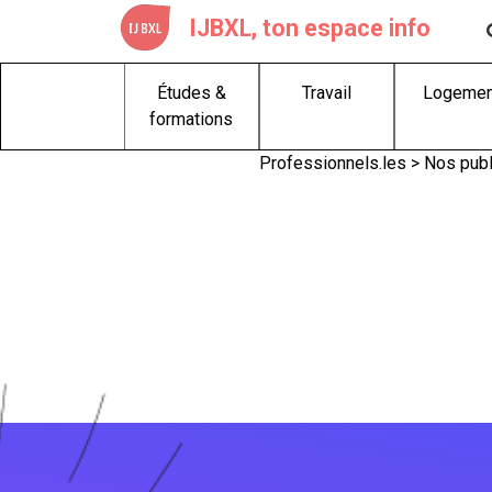
Skip
IJBXL, ton espace info
to
content
Études &
Travail
Logemen
formations
Professionnels.les > Nos publ