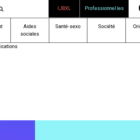
IJBXL
Professionnel.les
t
Aides
Santé-sexo
Société
Ori
sociales
ications