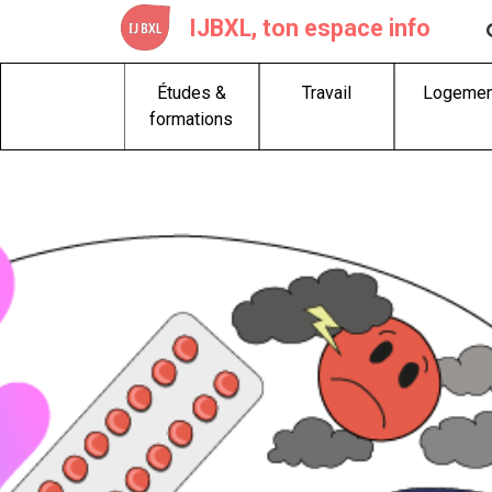
Skip
IJBXL, ton espace info
to
content
Études &
Travail
Logemen
formations