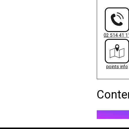
02 514 41 1
points info
Conte