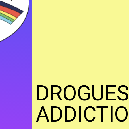
DROGUES
ADDICTI