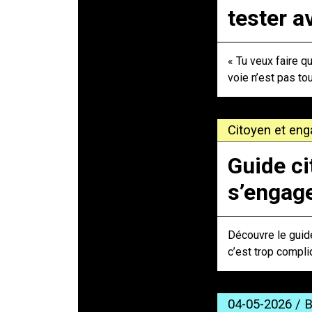
tester a
« Tu veux faire q
voie n’est pas tou
Citoyen et eng
Guide ci
s’engag
Découvre le guide
c’est trop compli
04-05-2026 / B