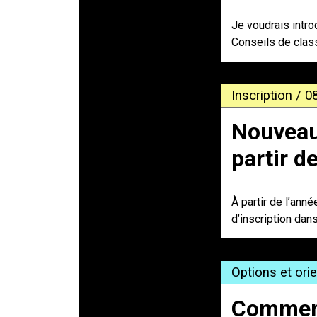
Je voudrais intro
Conseils de clas
Inscription / 0
Nouveaut
partir d
À partir de l’ann
d’inscription dan
Options et ori
Comment 