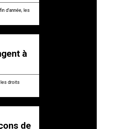
in d’année, les
ngent à
les droits
açons de