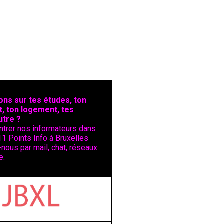
ons sur tes études, ton
t, ton logement, tes
utre ?
ntrer nos informateurs dans
11 Points Info à Bruxelles
nous par mail, chat, réseaux
e.