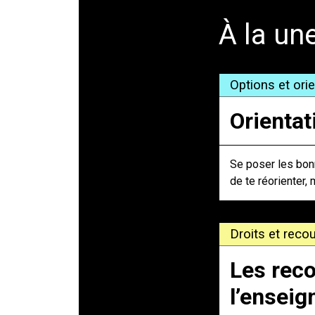
À la un
Options et ori
Orientat
Se poser les bonn
de te réorienter, 
Droits et recou
Les reco
l’ensei