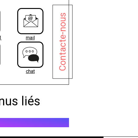
Contacte-nous
1
mail
chat
nus liés