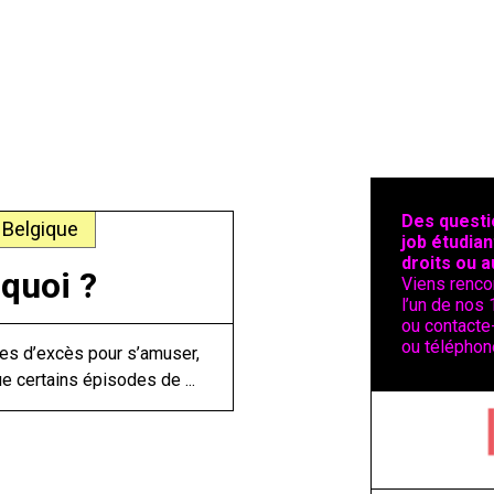
Des questi
 Belgique
job étudian
droits ou a
quoi ?
Viens renco
l’un de nos 
ou contacte-
ou téléphon
odes d’excès pour s’amuser,
e certains épisodes de ...