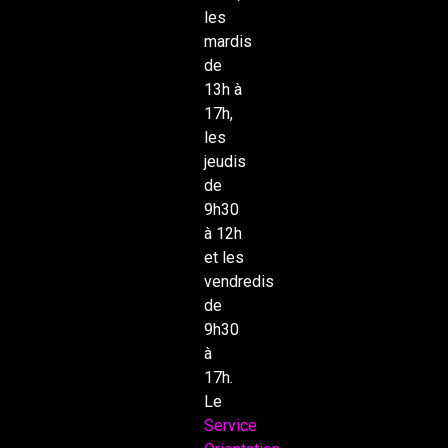
les
mardis
de
13h à
17h,
les
jeudis
de
9h30
à 12h
et les
vendredis
de
9h30
à
17h.
Le
Service