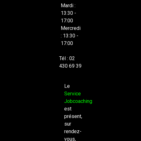
Mardi :
13:30 -
17:00
Mercredi
: 13:30 -
17:00
Tél : 02
430 69 39
Le
Service
Jobcoaching
est
présent,
sur
rendez-
vous,