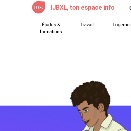
Skip
IJBXL, ton espace info
to
content
Études &
Travail
Logemen
formations