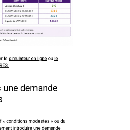
er le
simulateur en ligne
ou
le
ARES.
uis une demande
s
arif « conditions modestes » ou du
oirement introduire une demande