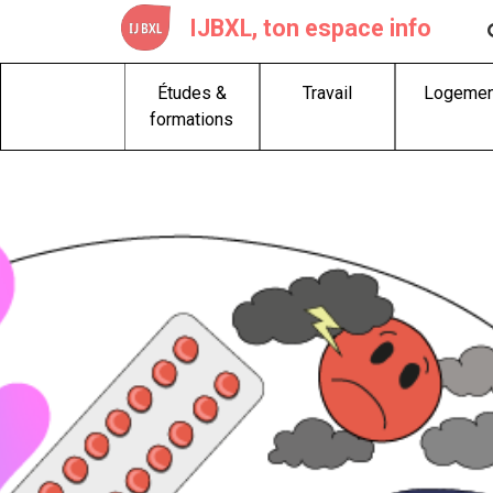
Skip
IJBXL, ton espace info
to
content
Études &
Travail
Logemen
formations