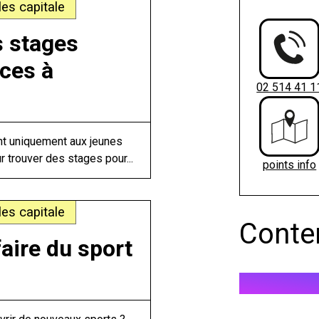
es capitale
 stages
nces à
02 514 41 1
ent uniquement aux jeunes
ur trouver des stages pour...
points info
es capitale
Conte
aire du sport