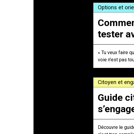
Options et ori
Comment 
tester a
« Tu veux faire q
voie n’est pas tou
Citoyen et eng
Guide ci
s’engag
Découvre le guide