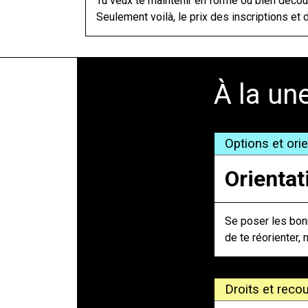
Tu veux te maintenir en forme ou bien décou
Seulement voilà, le prix des inscriptions et d
À la un
Options et ori
Orientat
Se poser les bonn
de te réorienter, 
Droits et recou