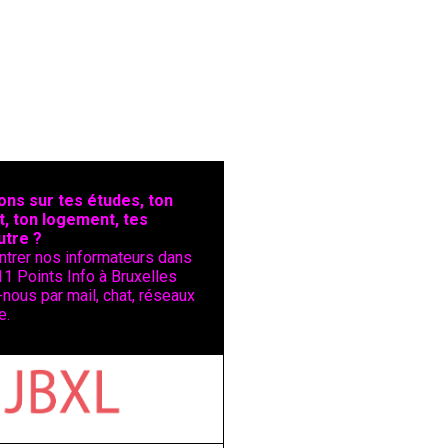
ons sur tes études, ton
t, ton logement, tes
utre ?
ntrer nos informateurs dans
11 Points Info à Bruxelles
nous par mail, chat, réseaux
e.