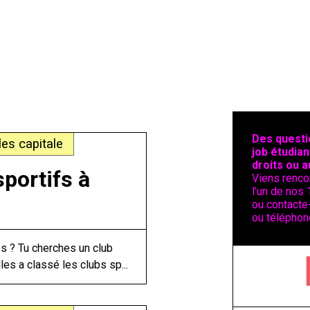
Des questi
es capitale
job étudian
droits ou a
sportifs à
Viens renco
l’un de nos 
ou contacte-
ou téléphon
es ? Tu cherches un club
les a classé les clubs sp...