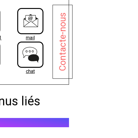
Contacte-nous
1
mail
chat
nus liés