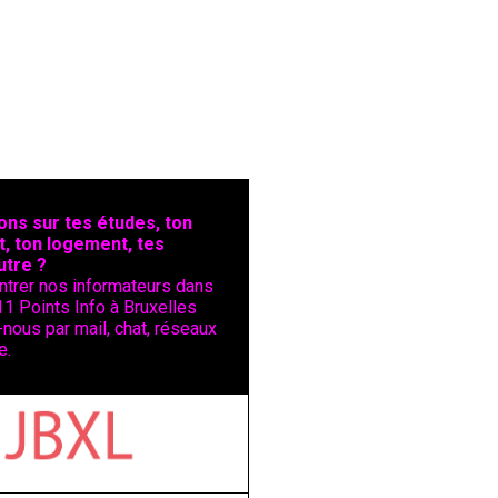
ons sur tes études, ton
t, ton logement, tes
utre ?
ntrer nos informateurs dans
11 Points Info à Bruxelles
nous par mail, chat, réseaux
e.