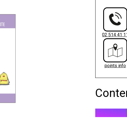
02 514 41 1
points info
Conte