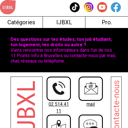
Skip
to
content
Catégories
IJBXL
Pro.
Des questions sur tes études, ton job étudiant,
ton logement, tes droits ou autre ?
Viens rencontrer nos informateurs dans l’un de nos
11 Points Info à Bruxelles ou contacte-nous par mail,
chat, réseaux ou téléphone.
Contacte-nous
02 514 41
mail
11