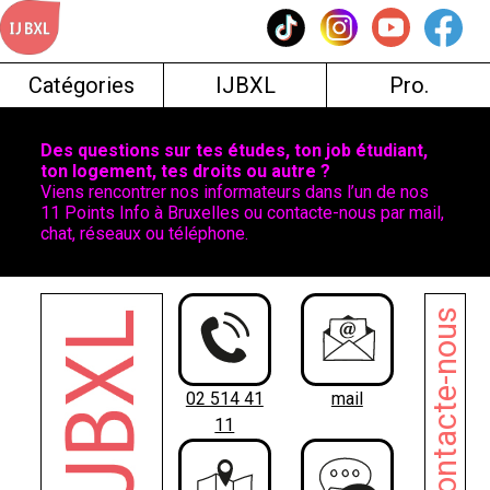
Skip
to
content
Catégories
IJBXL
Pro.
Des questions sur tes études, ton job étudiant,
ton logement, tes droits ou autre ?
Viens rencontrer nos informateurs dans l’un de nos
11 Points Info à Bruxelles ou contacte-nous par mail,
chat, réseaux ou téléphone.
Contacte-nous
02 514 41
mail
11