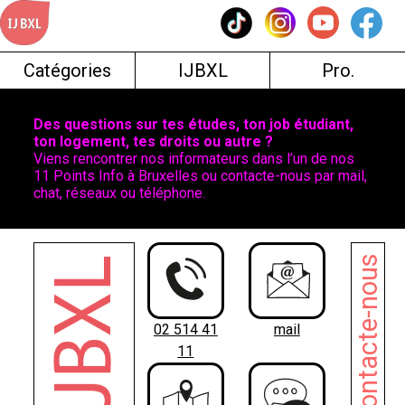
Skip
to
content
Catégories
IJBXL
Pro.
Des questions sur tes études, ton job étudiant,
ton logement, tes droits ou autre ?
Viens rencontrer nos informateurs dans l’un de nos
11 Points Info à Bruxelles ou contacte-nous par mail,
chat, réseaux ou téléphone.
Contacte-nous
02 514 41
mail
11