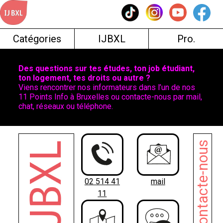
Skip
to
content
Catégories
IJBXL
Pro.
Des questions sur tes études, ton job étudiant,
ton logement, tes droits ou autre ?
Viens rencontrer nos informateurs dans l’un de nos
11 Points Info à Bruxelles ou contacte-nous par mail,
chat, réseaux ou téléphone.
Contacte-nous
02 514 41
mail
11