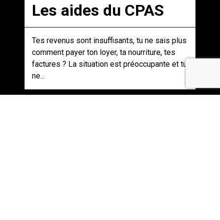
Les aides du CPAS
Tes revenus sont insuffisants, tu ne sais plus
comment payer ton loyer, ta nourriture, tes
factures ? La situation est préoccupante et tu
ne...
Études supérieures / 13-02-2025 /
Bruxelles capitale - Wallonie
Les recours dans
l’enseignement
supérieur
Tu as reçu tes résultats et tu souhaites