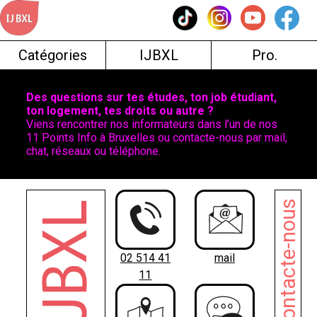
Skip
to
content
Catégories
IJBXL
Pro.
Des questions sur tes études, ton job étudiant,
ton logement, tes droits ou autre ?
Viens rencontrer nos informateurs dans l’un de nos
11 Points Info à Bruxelles ou contacte-nous par mail,
chat, réseaux ou téléphone.
Contacte-nous
02 514 41
mail
11