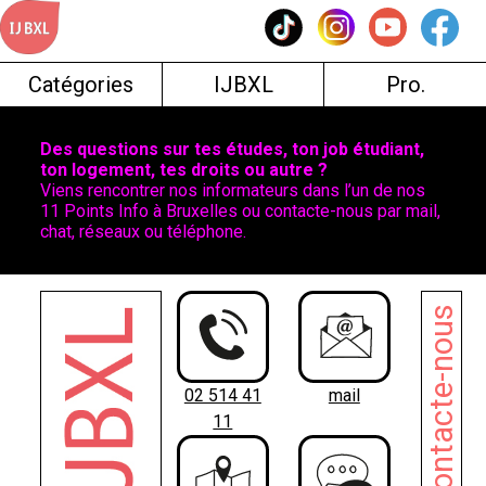
Skip
to
content
Catégories
IJBXL
Pro.
Des questions sur tes études, ton job étudiant,
ton logement, tes droits ou autre ?
Viens rencontrer nos informateurs dans l’un de nos
11 Points Info à Bruxelles ou contacte-nous par mail,
chat, réseaux ou téléphone.
Contacte-nous
02 514 41
mail
11