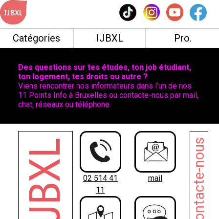
Skip
to
content
Catégories
IJBXL
Pro.
Des questions sur tes études, ton job étudiant,
ton logement, tes droits ou autre ?
Viens rencontrer nos informateurs dans l’un de nos
11 Points Info à Bruxelles ou contacte-nous par mail,
chat, réseaux ou téléphone.
Contacte-nous
02 514 41
mail
11