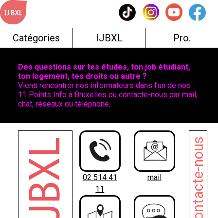
Skip
to
content
Catégories
IJBXL
Pro.
Des questions sur tes études, ton job étudiant,
ton logement, tes droits ou autre ?
Viens rencontrer nos informateurs dans l’un de nos
11 Points Info à Bruxelles ou contacte-nous par mail,
chat, réseaux ou téléphone.
Contacte-nous
02 514 41
mail
11