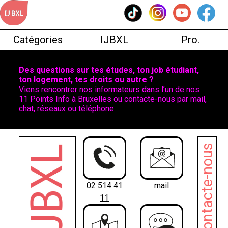
Skip
to
content
Catégories
IJBXL
Pro.
Des questions sur tes études, ton job étudiant,
ton logement, tes droits ou autre ?
Viens rencontrer nos informateurs dans l’un de nos
11 Points Info à Bruxelles ou contacte-nous par mail,
chat, réseaux ou téléphone.
Contacte-nous
02 514 41
mail
11