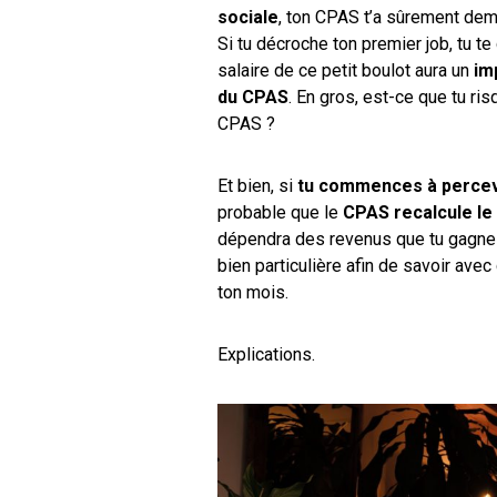
sociale
, ton CPAS t’a sûrement d
Si tu décroche ton premier job, tu t
salaire de ce petit boulot aura un
imp
du CPAS
. En gros, est-ce que tu ri
CPAS ?
Et bien, si
tu commences à percevo
probable que le
CPAS recalcule le
dépendra des revenus que tu gagnes
bien particulière afin de savoir av
ton mois.
Explications.