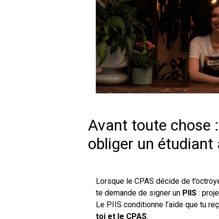
Avant toute chose :
obliger un étudiant à
Lorsque le CPAS décide de t’octroyer
te demande de signer un
PIIS
: proje
Le PIIS conditionne l’aide que tu re
toi et le CPAS
.