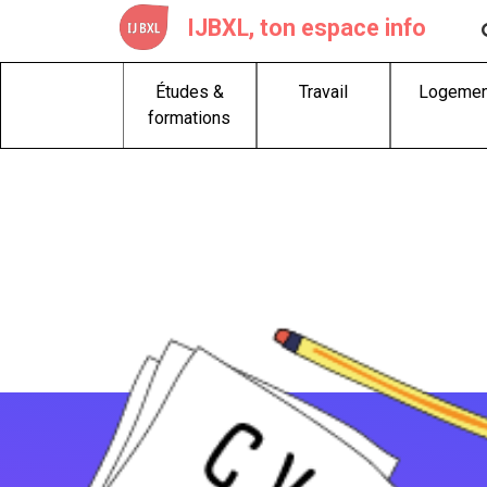
Skip
IJBXL, ton espace info
to
content
Études &
Travail
Logemen
formations