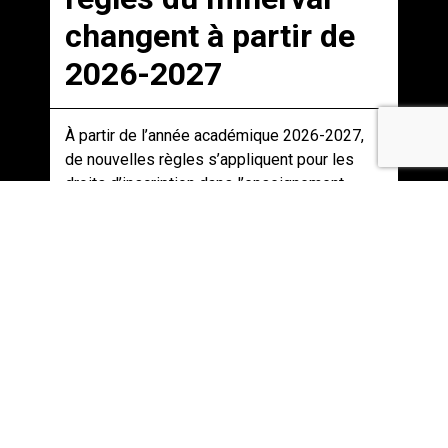
changent à partir de
2026-2027
À partir de l’année académique 2026-2027,
de nouvelles règles s’appliquent pour les
droits d’inscription dans l’enseignement
supérieur. Le m...
Options et orientation / 19-03-2026 /
Belgique
Comment choisir son
orientation ? 8 façons
de tester avant de te