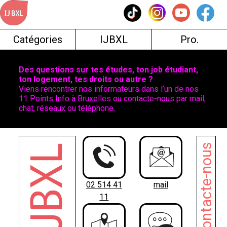
Skip
to
content
Catégories
IJBXL
Pro.
Des questions sur tes études, ton job étudiant,
ton logement, tes droits ou autre ?
Viens rencontrer nos informateurs dans l’un de nos
11 Points Info à Bruxelles ou contacte-nous par mail,
chat, réseaux ou téléphone.
Contacte-nous
02 514 41
mail
11