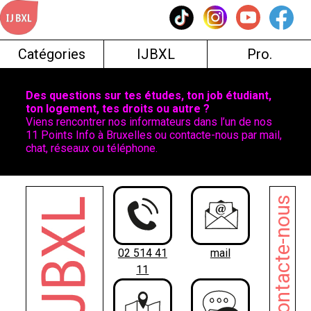
Skip
to
content
Catégories
IJBXL
Pro.
Des questions sur tes études, ton job étudiant,
ton logement, tes droits ou autre ?
Viens rencontrer nos informateurs dans l’un de nos
11 Points Info à Bruxelles ou contacte-nous par mail,
chat, réseaux ou téléphone.
Contacte-nous
02 514 41
mail
11