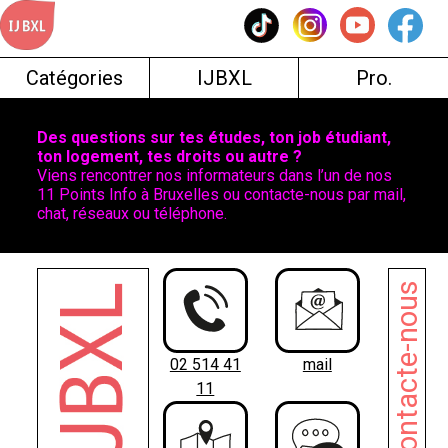
Skip
to
content
Catégories
IJBXL
Pro.
Des questions sur tes études, ton job étudiant,
ton logement, tes droits ou autre ?
Viens rencontrer nos informateurs dans l’un de nos
11 Points Info à Bruxelles ou contacte-nous par mail,
chat, réseaux ou téléphone.
Contacte-nous
02 514 41
mail
11