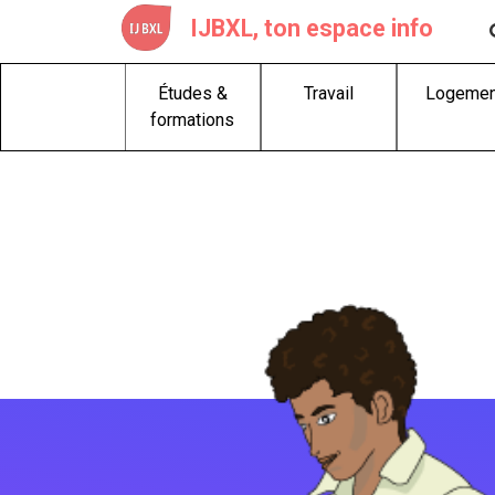
Skip
IJBXL, ton espace info
to
content
Études &
Travail
Logemen
formations