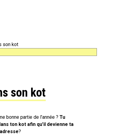
s son kot
ns son kot
 une bonne partie de l’année ?
Tu
ans ton kot afin qu’il devienne ta
 adresse
?