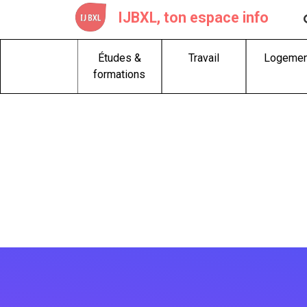
Skip
IJBXL, ton espace info
to
content
Études &
Travail
Logemen
formations