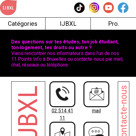
Skip
to
content
Catégories
IJBXL
Pro.
Des questions sur tes études, ton job étudiant,
ton logement, tes droits ou autre ?
Viens rencontrer nos informateurs dans l’un de nos
11 Points Info à Bruxelles ou contacte-nous par mail,
chat, réseaux ou téléphone.
Contacte-nous
02 514 41
mail
11