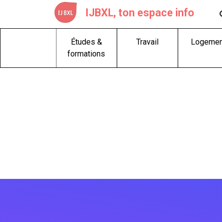
Skip
IJBXL, ton espace info
to
content
Études &
Travail
Logemen
formations